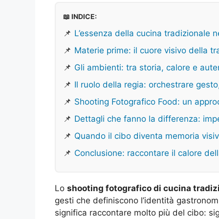
📖 INDICE:
📌
L’essenza della cucina tradizionale n
📌
Materie prime: il cuore visivo della t
📌
Gli ambienti: tra storia, calore e aute
📌
Il ruolo della regia: orchestrare ges
📌
Shooting Fotografico Food: un approc
📌
Dettagli che fanno la differenza: impe
📌
Quando il cibo diventa memoria visi
📌
Conclusione: raccontare il calore del
Lo
shooting fotografico di cucina tradiz
gesti che definiscono l’identità gastronomic
significa raccontare molto più del cibo: sign