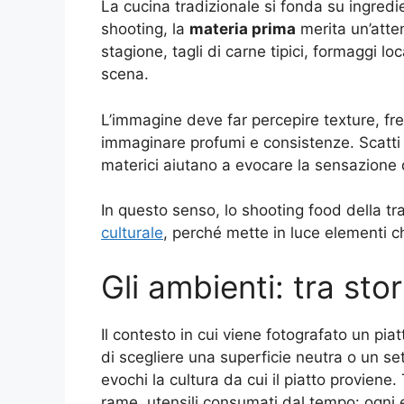
La cucina tradizionale si fonda su ingredie
shooting, la
materia prima
merita un’atten
stagione, tagli di carne tipici, formaggi lo
scena.
L’immagine deve far percepire texture, fre
immaginare profumi e consistenze. Scatti ra
materici aiutano a evocare la sensazione 
In questo senso, lo shooting food della tr
culturale
, perché mette in luce elementi c
Gli ambienti: tra stor
Il contesto in cui viene fotografato un pia
di scegliere una superficie neutra o un se
evochi la cultura da cui il piatto proviene. 
rame, utensili consumati dal tempo: ogni 