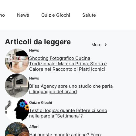
ino
News
Quiz e Giochi
Salute
Articoli da leggere
More
News
Shooting Fotografico Cucina
Tradizionale: Materia Prima, Storia e
Calore nel Racconto di Piatti Iconici
News
Bliss Agency apre uno studio che parla
il linguaggio del brand
Quiz e Giochi
Test di logica: quante lettere ci sono
nella parola “Settimana”?
Affari
Hai queste monete antiche? Ecco