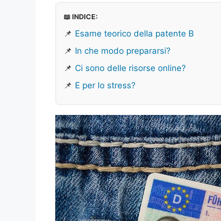
📖 INDICE:
📌
Esame teorico della patente B
📌
In che modo prepararsi?
📌
Ci sono delle risorse online?
📌
E per lo stress?