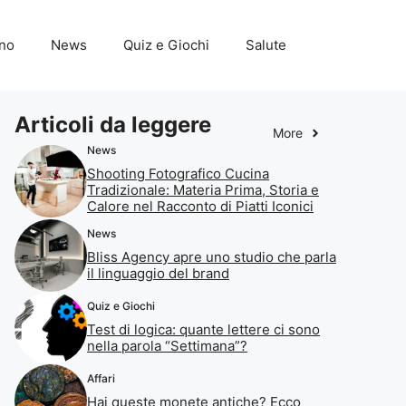
ino
News
Quiz e Giochi
Salute
Articoli da leggere
More
News
Shooting Fotografico Cucina
Tradizionale: Materia Prima, Storia e
Calore nel Racconto di Piatti Iconici
News
Bliss Agency apre uno studio che parla
il linguaggio del brand
Quiz e Giochi
Test di logica: quante lettere ci sono
nella parola “Settimana”?
Affari
Hai queste monete antiche? Ecco