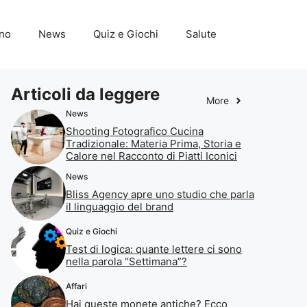
ino
News
Quiz e Giochi
Salute
Articoli da leggere
More
News
Shooting Fotografico Cucina
Tradizionale: Materia Prima, Storia e
Calore nel Racconto di Piatti Iconici
News
Bliss Agency apre uno studio che parla
il linguaggio del brand
Quiz e Giochi
Test di logica: quante lettere ci sono
nella parola “Settimana”?
Affari
Hai queste monete antiche? Ecco