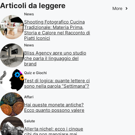
Articoli da leggere
More
News
Shooting Fotografico Cucina
Tradizionale: Materia Prima,
Storia e Calore nel Racconto di
Piatti Iconici
News
Bliss Agency apre uno studio
che parla il linguaggio del
brand
Quiz e Giochi
Test di logica: quante lettere ci
sono nella parola “Settimana”?
Affari
Hai queste monete antiche?
Ecco quanto possono valere
Salute
Allerta nichel: ecco i cinque
cibi da non mangiare mai