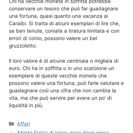
Chi ha vecchie monete in soffitta potrebbe
conservare un tesoro che può far guadagnare
una fortuna, quasi quanto una vacanza ai
Caraibi. Si tratta di alcuni esemplari di lire che,
se ben tenute, coniate a tiratura limitata e con
errori di conio, possono valere un bel
gruzzoletto.
Il loro valore è di alcune centinaia o migliaia di
euro. Chi ha in soffitta o in uno scatolone un
esemplare di queste vecchie monete che
possono valere una fortuna, può farle valutare e
guadagnare così una cifra che non cambia la
vita, ma che può servire per avere un po’ di
liquidità in più.
Categorie
Affari
Allerta farina di larve: ecco dove viene